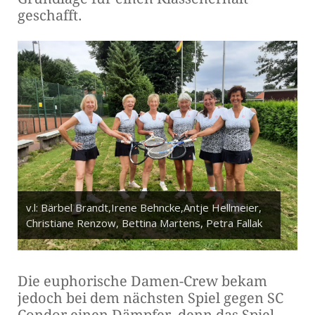
geschafft.
v.l: Bärbel Brandt,Irene Behncke,Antje Hellmeier,
Christiane Renzow, Bettina Martens, Petra Fallak
Die euphorische Damen-Crew bekam
jedoch bei dem nächsten Spiel gegen SC