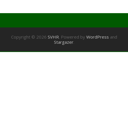
Copyright © 2026
SVHR
. Powered by
WordPress
and
Stargazer
.