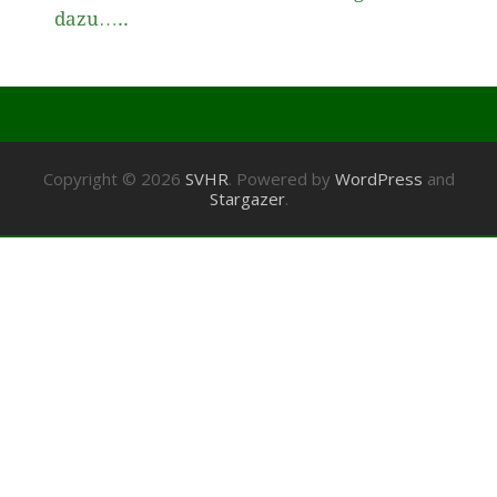
dazu…..
Copyright © 2026
SVHR
. Powered by
WordPress
and
Stargazer
.